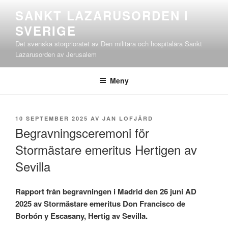
Hoppa
SANKT LAZARUSORDEN I
till
SVERIGE
innehåll
Det svenska storprioratet av Den militära och hospitalära Sankt
Lazarusorden av Jerusalem
Meny
PUBLICERAT
10 SEPTEMBER 2025
AV
JAN LOFJÄRD
Begravningsceremoni för
Stormästare emeritus Hertigen av
Sevilla
Rapport från begravningen i Madrid den 26 juni AD
2025 av Stormästare emeritus Don Francisco de
Borbón y Escasany, Hertig av Sevilla.