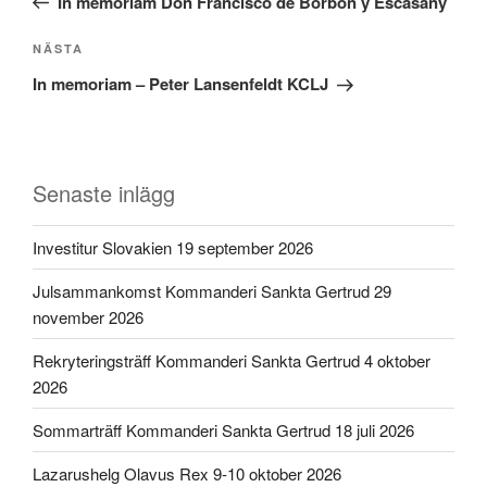
In memoriam Don Francisco de Borbón y Escasany
Nästa
NÄSTA
inlägg
In memoriam – Peter Lansenfeldt KCLJ
Senaste inlägg
Investitur Slovakien 19 september 2026
Julsammankomst Kommanderi Sankta Gertrud 29
november 2026
Rekryteringsträff Kommanderi Sankta Gertrud 4 oktober
2026
Sommarträff Kommanderi Sankta Gertrud 18 juli 2026
Lazarushelg Olavus Rex 9-10 oktober 2026