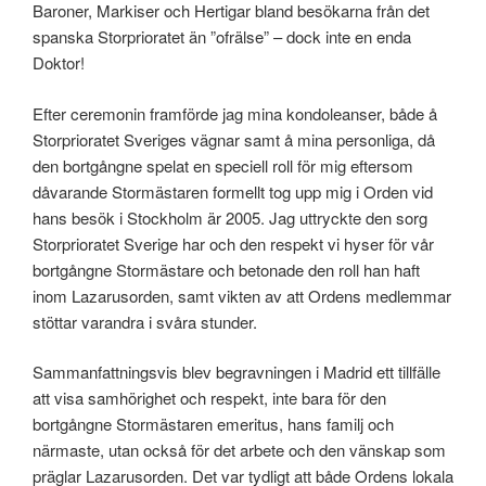
Baroner, Markiser och Hertigar bland besökarna från det
spanska Storprioratet än ”ofrälse” – dock inte en enda
Doktor!
Efter ceremonin framförde jag mina kondoleanser, både å
Storprioratet Sveriges vägnar samt å mina personliga, då
den bortgångne spelat en speciell roll för mig eftersom
dåvarande Stormästaren formellt tog upp mig i Orden vid
hans besök i Stockholm är 2005. Jag uttryckte den sorg
Storprioratet Sverige har och den respekt vi hyser för vår
bortgångne Stormästare och betonade den roll han haft
inom Lazarusorden, samt vikten av att Ordens medlemmar
stöttar varandra i svåra stunder.
Sammanfattningsvis blev begravningen i Madrid ett tillfälle
att visa samhörighet och respekt, inte bara för den
bortgångne Stormästaren emeritus, hans familj och
närmaste, utan också för det arbete och den vänskap som
präglar Lazarusorden. Det var tydligt att både Ordens lokala