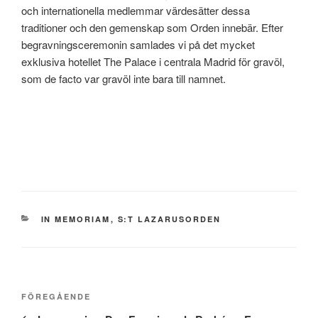
och internationella medlemmar värdesätter dessa
traditioner och den gemenskap som Orden innebär. Efter
begravningsceremonin samlades vi på det mycket
exklusiva hotellet The Palace i centrala Madrid för gravöl,
som de facto var gravöl inte bara till namnet.
KATEGORIER
IN MEMORIAM
,
S:T LAZARUSORDEN
Inläggsnavigering
Föregående
FÖREGÅENDE
inlägg