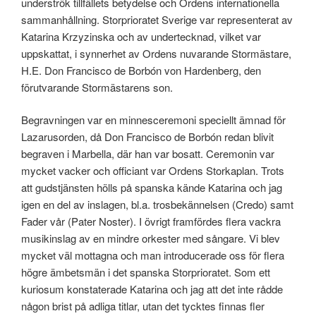
underströk tillfällets betydelse och Ordens internationella
sammanhållning. Storprioratet Sverige var representerat av
Katarina Krzyzinska och av undertecknad, vilket var
uppskattat, i synnerhet av Ordens nuvarande Stormästare,
H.E. Don Francisco de Borbón von Hardenberg, den
förutvarande Stormästarens son.
Begravningen var en minnesceremoni speciellt ämnad för
Lazarusorden, då Don Francisco de Borbón redan blivit
begraven i Marbella, där han var bosatt. Ceremonin var
mycket vacker och officiant var Ordens Storkaplan. Trots
att gudstjänsten hölls på spanska kände Katarina och jag
igen en del av inslagen, bl.a. trosbekännelsen (Credo) samt
Fader vår (Pater Noster). I övrigt framfördes flera vackra
musikinslag av en mindre orkester med sångare. Vi blev
mycket väl mottagna och man introducerade oss för flera
högre ämbetsmän i det spanska Storprioratet. Som ett
kuriosum konstaterade Katarina och jag att det inte rådde
någon brist på adliga titlar, utan det tycktes finnas fler