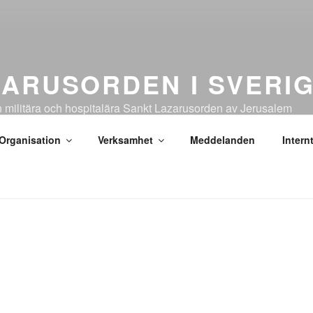
ARUSORDEN I SVERI
n militära och hospitalära Sankt Lazarusorden av Jerusalem
Organisation
Verksamhet
Meddelanden
Intern