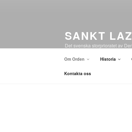
SANKT LAZ
Det svenska storprioratet av De
Om Orden
Historia
Kontakta oss