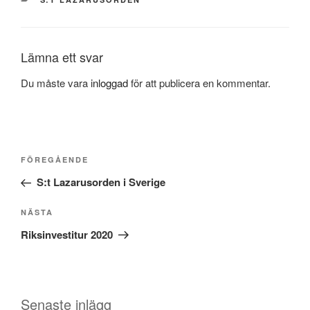
Lämna ett svar
Du måste vara
inloggad
för att publicera en kommentar.
Inläggsnavigering
Föregående
FÖREGÅENDE
inlägg
S:t Lazarusorden i Sverige
Nästa
NÄSTA
inlägg
Riksinvestitur 2020
Senaste inlägg