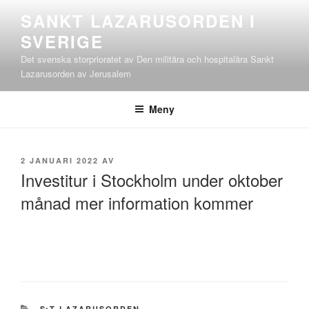
Hoppa
SANKT LAZARUSORDEN I
till
SVERIGE
innehåll
Det svenska storprioratet av Den militära och hospitalära Sankt
Lazarusorden av Jerusalem
Meny
PUBLICERAT
2 JANUARI 2022
AV
Investitur i Stockholm under oktober
månad mer information kommer
KATEGORIER
S:T LAZARUSORDEN