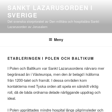
Hoppa
SANKT LAZARUSORDEN I
till
SVERIGE
innehåll
Det svenska storprioratet av Den militära och hospitalära Sankt
Lazarusorden av Jerusalem
Meny
ETABLERINGEN I POLEN OCH BALTIKUM
I Polen och Baltikum var Sankt Lazarusordens närvaro mer
begränsad än i Västeuropa, men den är belagd i källorna
från 1200-talet och framåt. I dessa områden kom
kontakterna med Tyska orden att spela en särskilt viktig
roll, då de båda ordnarna delade närliggande uppdrag och
ideal.
I Polen upprättades mindre hospital längs pilgrimsleder och