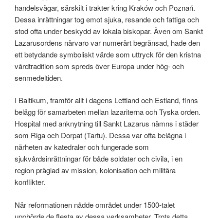
handelsvägar, särskilt i trakter kring Kraków och Poznań.
Dessa inrättningar tog emot sjuka, resande och fattiga och
stod ofta under beskydd av lokala biskopar. Även om Sankt
Lazarusordens närvaro var numerärt begränsad, hade den
ett betydande symboliskt värde som uttryck för den kristna
vårdtradition som spreds över Europa under hög- och
senmedeltiden.
I Baltikum, framför allt i dagens Lettland och Estland, finns
belägg för samarbeten mellan lazariterna och Tyska orden.
Hospital med anknytning till Sankt Lazarus nämns i städer
som Riga och Dorpat (Tartu). Dessa var ofta belägna i
närheten av katedraler och fungerade som
sjukvårdsinrättningar för både soldater och civila, i en
region präglad av mission, kolonisation och militära
konflikter.
När reformationen nådde området under 1500-talet
upphörde de flesta av dessa verksamheter. Trots detta