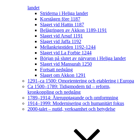
landet
Striderna i Heliga landet
Korstågen före 1187
Slaget vid Hattin 1187
Belägringen av Akkon 1189-1191
Slaget vid Arsuf 1191
Slaget vid Jaffa 1192
Mellankrigstiden 1192-1244
Slaget vid La Forbie 1244
Början på slutet av närvaron i Heliga landet
Slaget vid Mansurah 1250
Fortsatt nedgång
Slaget om Akkon 1291
1291–ca 1500: Omorientering och etablering i Europa
Ca 1500–1789: Tidigmodern tid – reform,
kronkoppling och nedgång
1789–1914: Återupptagande och omformning
1914–1999: Modernisering och humanitärt fokus
2000-talet – nutid, verksamhet och betydelse