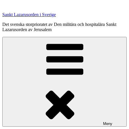
Hoppa
till
Sankt Lazarusorden i Sverige
innehåll
Det svenska storprioratet av Den militära och hospitalära Sankt
Lazarusorden av Jerusalem
Meny