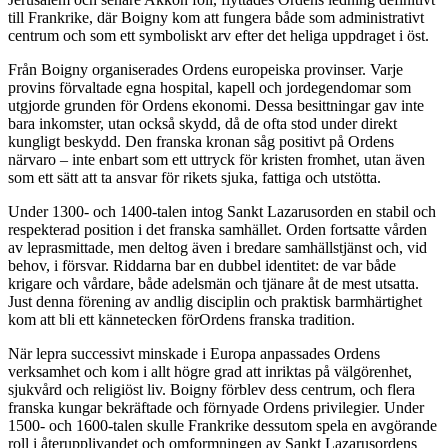
till Frankrike, där Boigny kom att fungera både som administrativt
centrum och som ett symboliskt arv efter det heliga uppdraget i öst.
Från Boigny organiserades Ordens europeiska provinser. Varje
provins förvaltade egna hospital, kapell och jordegendomar som
utgjorde grunden för Ordens ekonomi. Dessa besittningar gav inte
bara inkomster, utan också skydd, då de ofta stod under direkt
kungligt beskydd. Den franska kronan såg positivt på Ordens
närvaro – inte enbart som ett uttryck för kristen fromhet, utan även
som ett sätt att ta ansvar för rikets sjuka, fattiga och utstötta.
Under 1300- och 1400-talen intog Sankt Lazarusorden en stabil och
respekterad position i det franska samhället. Orden fortsatte vården
av leprasmittade, men deltog även i bredare samhällstjänst och, vid
behov, i försvar. Riddarna bar en dubbel identitet: de var både
krigare och vårdare, både adelsmän och tjänare åt de mest utsatta.
Just denna förening av andlig disciplin och praktisk barmhärtighet
kom att bli ett kännetecken förOrdens franska tradition.
När lepra successivt minskade i Europa anpassades Ordens
verksamhet och kom i allt högre grad att inriktas på välgörenhet,
sjukvård och religiöst liv. Boigny förblev dess centrum, och flera
franska kungar bekräftade och förnyade Ordens privilegier. Under
1500- och 1600-talen skulle Frankrike dessutom spela en avgörande
roll i återupplivandet och omformningen av Sankt Lazarusordens