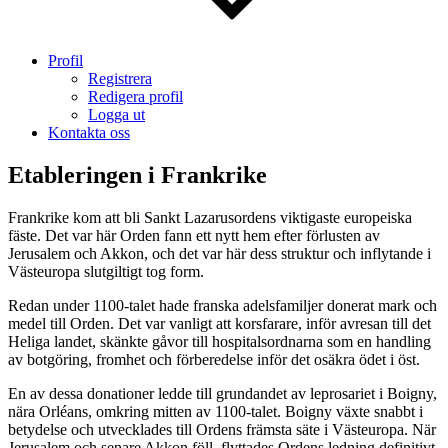
Profil
Registrera
Redigera profil
Logga ut
Kontakta oss
Etableringen i Frankrike
Frankrike kom att bli Sankt Lazarusordens viktigaste europeiska
fäste. Det var här Orden fann ett nytt hem efter förlusten av
Jerusalem och Akkon, och det var här dess struktur och inflytande i
Västeuropa slutgiltigt tog form.
Redan under 1100-talet hade franska adelsfamiljer donerat mark och
medel till Orden. Det var vanligt att korsfarare, inför avresan till det
Heliga landet, skänkte gåvor till hospitalsordnarna som en handling
av botgöring, fromhet och förberedelse inför det osäkra ödet i öst.
En av dessa donationer ledde till grundandet av leprosariet i Boigny,
nära Orléans, omkring mitten av 1100-talet. Boigny växte snabbt i
betydelse och utvecklades till Ordens främsta säte i Västeuropa. När
Jerusalem och senare Akkon föll, flyttades Ordens ledning definitivt