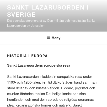
Hoppa
SANKT LAZARUSORDEN I
till
SVERIGE
innehåll
Det svenska storprioratet av Den militära och hospitalära Sankt
Lazarusorden av Jerusalem
Meny
HISTORIA I EUROPA
Sankt Lazarusordens europeiska resa
Sankt Lazarusorden inledde sin europeiska resa under
1100- och 1200-talen, i en tid då korstågen band samman
stora delar av den kristna världen. Riddare, pilgrimer och
munkar färdades mellan Det heliga landet och sina
hemländer, och med dem spreds de religiösa ordnarnas
ideal, organisatoriska former och nätverk. Sankt