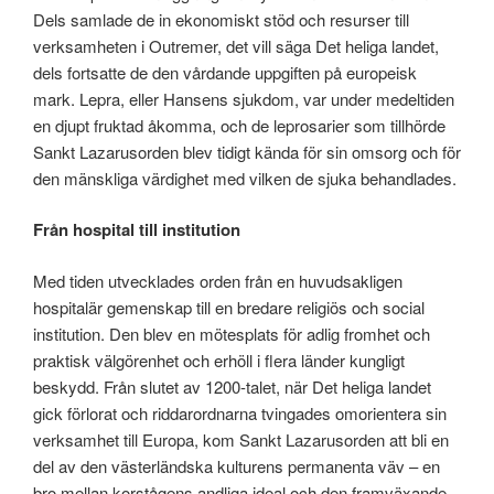
Dels samlade de in ekonomiskt stöd och resurser till
verksamheten i Outremer, det vill säga Det heliga landet,
dels fortsatte de den vårdande uppgiften på europeisk
mark. Lepra, eller Hansens sjukdom, var under medeltiden
en djupt fruktad åkomma, och de leprosarier som tillhörde
Sankt Lazarusorden blev tidigt kända för sin omsorg och för
den mänskliga värdighet med vilken de sjuka behandlades.
Från hospital till institution
Med tiden utvecklades orden från en huvudsakligen
hospitalär gemenskap till en bredare religiös och social
institution. Den blev en mötesplats för adlig fromhet och
praktisk välgörenhet och erhöll i flera länder kungligt
beskydd. Från slutet av 1200-talet, när Det heliga landet
gick förlorat och riddarordnarna tvingades omorientera sin
verksamhet till Europa, kom Sankt Lazarusorden att bli en
del av den västerländska kulturens permanenta väv – en
bro mellan korstågens andliga ideal och den framväxande